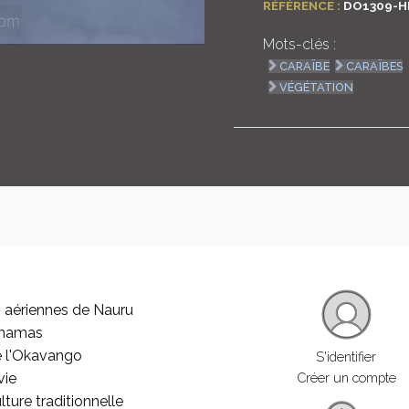
RÉFÉRENCE :
DO1309-H
Mots-clés :
CARAÏBE
CARAÏBES
VÉGÉTATION
 aériennes de Nauru
ahamas
e l'Okavango
S'identifier
vie
Créer un compte
lture traditionnelle