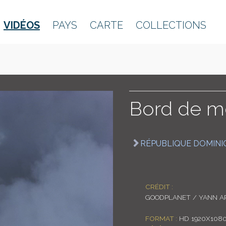
VIDÉOS
PAYS
CARTE
COLLECTIONS
Bord de m
RÉPUBLIQUE DOMINI
CRÉDIT :
GOODPLANET / YANN A
FORMAT :
HD 1920X108