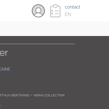
×
contact
EN
VIDÉOS
PAYS
er
CARTE
CAINE
COLLECTIONS
RTHUS-BERTRAND / AERIALCOLLECTION
0