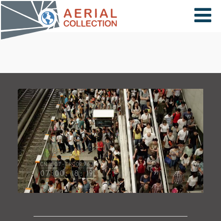
×
VIDÉOS
PAYS
CARTE
COLLECTIONS