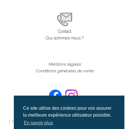
Contact
Qui sommes-nous ?
Mentions légales
Conditions générales de vente
Ce site utilise des cookies pour vos assurer
la meilleure expérience utilisateur possible.
©aerialcollection marque déposée 2024
| tous droits réservés | aerialcollection.fr banque d'images
En savoir plus
aériennes et documentaires video et cinéma |