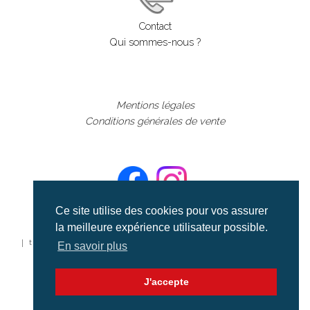
Contact
Qui sommes-nous ?
Mentions légales
Conditions générales de vente
Ce site utilise des cookies pour vos assurer
la meilleure expérience utilisateur possible.
©aerialcollection marque déposée 2024
| tous droits réservés | aerialcollection.fr banque d'images
En savoir plus
aériennes et documentaires video et cinéma |
J'accepte