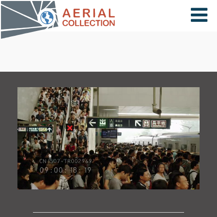
×
VIDÉOS
PAYS
CARTE
COLLECTIONS