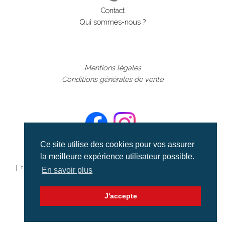
Contact
Qui sommes-nous ?
Mentions légales
Conditions générales de vente
Ce site utilise des cookies pour vos assurer
la meilleure expérience utilisateur possible.
©aerialcollection marque déposée 2024
| tous droits réservés | aerialcollection.fr banque d'images
En savoir plus
aériennes et documentaires video et cinéma |
J'accepte