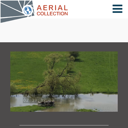
×
VIDÉOS
PAYS
CARTE
COLLECTIONS