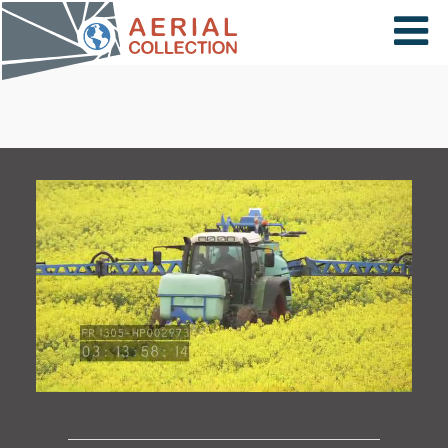
×
VIDÉOS
PAYS
CARTE
COLLECTIONS