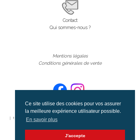
Contact
Qui sommes-nous ?
Mentions légales
Conditions générales de vente
Ce site utilise des cookies pour vos assurer
la meilleure expérience utilisateur possible.
©aerialcollection marque déposée 2024
| tous droits réservés | aerialcollection.fr banque d'images
En savoir plus
aériennes et documentaires video et cinéma |
J'accepte