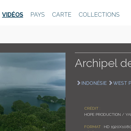
VIDÉOS
PAYS
CARTE
COLLECTIONS
Archipel d
INDONÉSIE
WEST 
CRÉDIT :
HOPE PRODUCTION / Y
FORMAT :
HD 1920X108