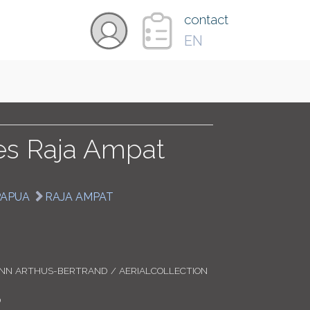
×
contact
EN
VIDÉOS
PAYS
es Raja Ampat
CARTE
PAPUA
RAJA AMPAT
COLLECTIONS
ANN ARTHUS-BERTRAND / AERIALCOLLECTION
0