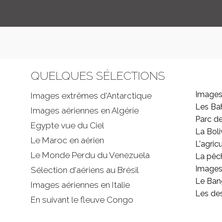
QUELQUES SÉLECTIONS
Images
Images extrêmes d'
Antarctique
Les B
Images aériennes en Algérie
Parc d
Egypte vue du Ciel
La Boli
Le Maroc en aérien
L'agricu
Le Monde Perdu du Venezuela
La pêc
Images 
Sélection d'aériens au Brésil
Le Ban
Images aériennes en Italie
Les de
En suivant le fleuve Congo