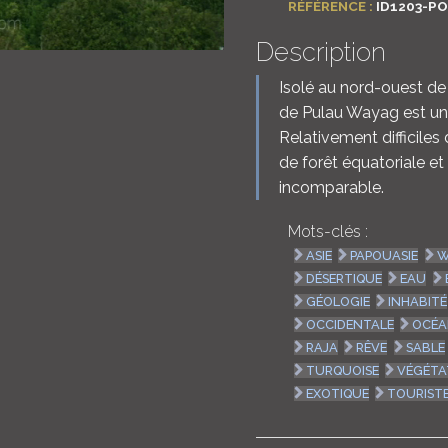
RÉFÉRENCE :
ID1203-P
Description
Isolé au nord-ouest de 
de Pulau Wayag est une
Relativement difficiles 
de forêt équatoriale et
incomparable.
Mots-clés :
ASIE
PAPOUASIE
W
DÉSERTIQUE
EAU
GÉOLOGIE
INHABITÉ
OCCIDENTALE
OCÉ
RAJA
RÊVE
SABLE
TURQUOISE
VÉGÉTA
EXOTIQUE
TOURIST