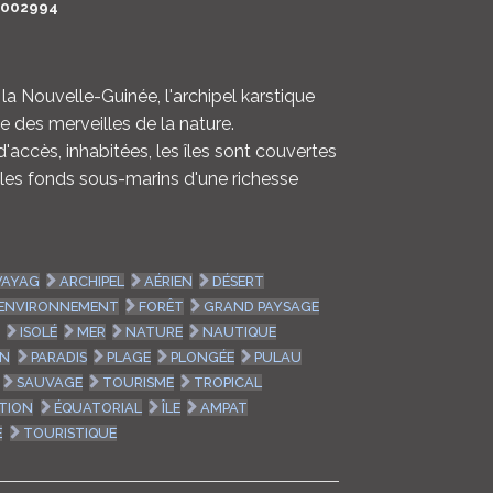
O002994
LOGIN
ENGLISH
la Nouvelle-Guinée, l'archipel karstique
 des merveilles de la nature.
d'accès, inhabitées, les îles sont couvertes
 les fonds sous-marins d'une richesse
AYAG
ARCHIPEL
AÉRIEN
DÉSERT
ENVIRONNEMENT
FORÊT
GRAND PAYSAGE
ISOLÉ
MER
NATURE
NAUTIQUE
AN
PARADIS
PLAGE
PLONGÉE
PULAU
SAUVAGE
TOURISME
TROPICAL
TION
ÉQUATORIAL
ÎLE
AMPAT
E
TOURISTIQUE