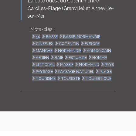
La côte ouest du Cotentin entre
Carolles-Plage (Granville) et Anneville-
sur-Mer
Mots-clés :
50
BASSE
BASSE-NORMANDIE
CINEFLEX
COTENTIN
EUROPE
MANCHE
NORMANDIE
ARMORICAIN
AÉRIEN
BAIE
ESTUAIRE
HOMME
LITTORAL
MASSIF
NORMAND
PAYS
PAYSAGE
PAYSAGE NATUREL
PLAGE
TOURISME
TOURISTE
TOURISTIQUE