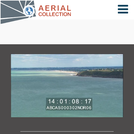
×
VIDÉOS
PAYS
CARTE
COLLECTIONS