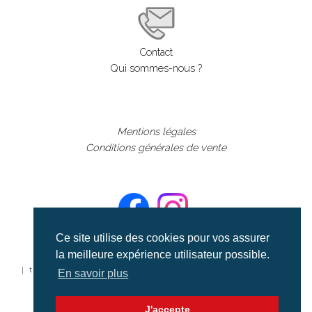
Contact
Qui sommes-nous ?
Mentions légales
Conditions générales de vente
Ce site utilise des cookies pour vos assurer
la meilleure expérience utilisateur possible.
©aerialcollection marque déposée 2024
| tous droits réservés | aerialcollection.fr banque d'images
En savoir plus
aériennes et documentaires video et cinéma |
J'accepte