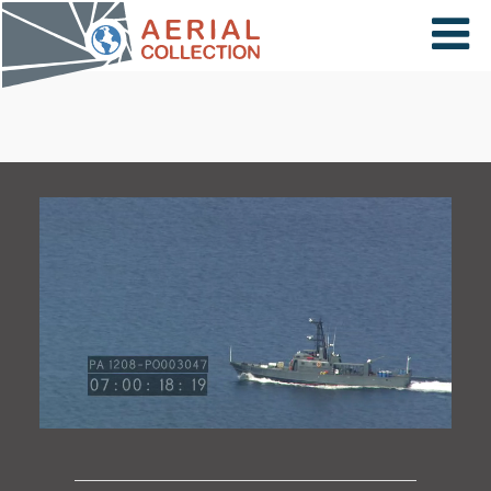
×
VIDÉOS
PAYS
CARTE
COLLECTIONS