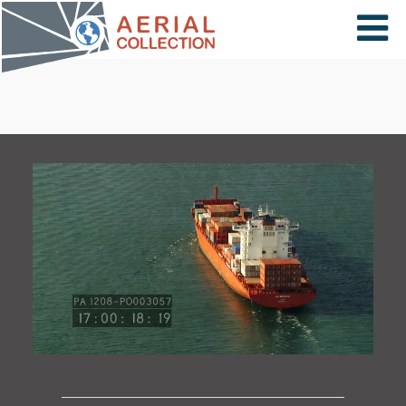
×
VIDÉOS
PAYS
CARTE
COLLECTIONS