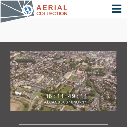
×
VIDÉOS
PAYS
CARTE
COLLECTIONS