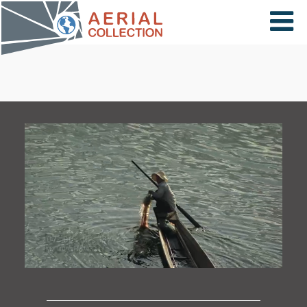
×
VIDÉOS
PAYS
CARTE
COLLECTIONS