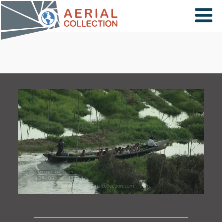
×
VIDÉOS
PAYS
CARTE
COLLECTIONS