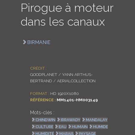
Pirogue à moteur
LOGIN
dans les canaux
ENGLISH
BIRMANIE
CRÉDIT :
GOODPLANET / YANN ARTHUS-
BERTRAND / AERIALCOLLECTION
FORMAT :
HD 1920X1080
RÉFÉRENCE :
MM1401-HM003149
Mots-clés :
CHINDWIN
IRRAWADY
MANDALAY
CULTURE
EAU
HUMAIN
HUMIDE
HUMIDITÉ
MARAIS
PAYSAGE