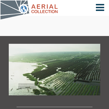
×
VIDÉOS
PAYS
CARTE
COLLECTIONS