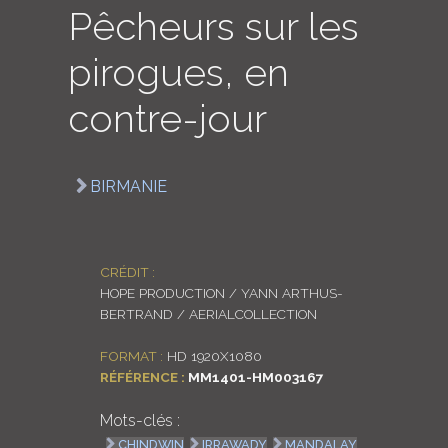
Pêcheurs sur les
LOGIN
pirogues, en
ENGLISH
contre-jour
BIRMANIE
CRÉDIT :
HOPE PRODUCTION / YANN ARTHUS-
BERTRAND / AERIALCOLLECTION
FORMAT :
HD 1920X1080
RÉFÉRENCE :
MM1401-HM003167
Mots-clés :
CHINDWIN
IRRAWADY
MANDALAY