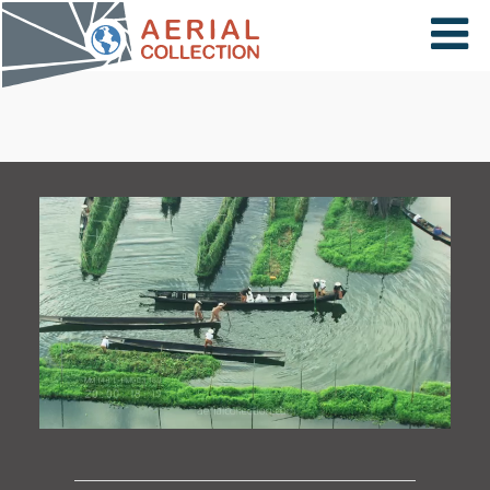
×
VIDÉOS
PAYS
CARTE
COLLECTIONS