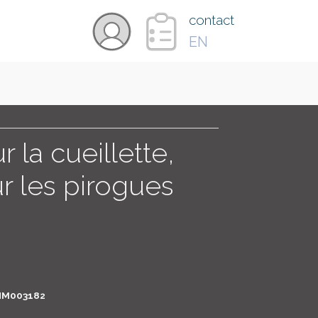
×
contact
EN
VIDÉOS
PAYS
 la cueillette,
 les pirogues
CARTE
COLLECTIONS
M003182