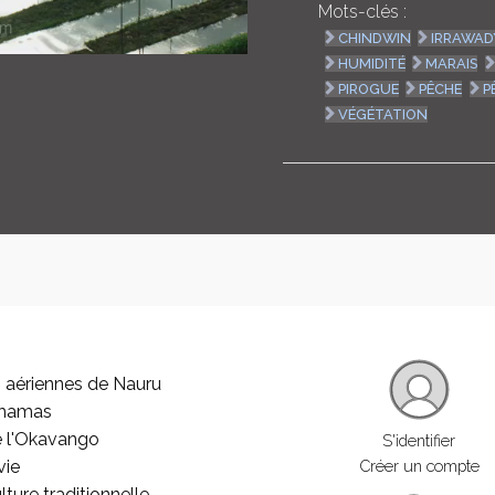
Mots-clés :
CHINDWIN
IRRAWAD
HUMIDITÉ
MARAIS
PIROGUE
PÊCHE
P
VÉGÉTATION
 aériennes de Nauru
ahamas
e l'Okavango
S'identifier
vie
Créer un compte
lture traditionnelle