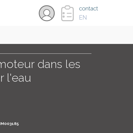
×
contact
EN
VIDÉOS
PAYS
moteur dans les
r l'eau
CARTE
COLLECTIONS
M003185