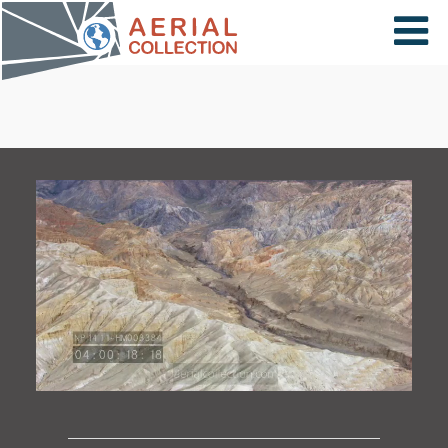
×
VIDÉOS
PAYS
CARTE
COLLECTIONS