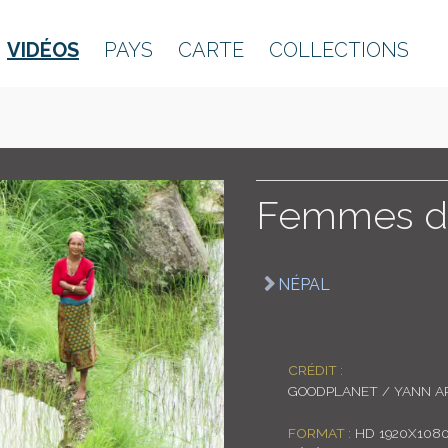
VIDÉOS
PAYS
CARTE
COLLECTIONS
Femmes dan
NÉPAL
CRÉDIT :
GOODPLANET / YANN A
FORMAT :
HD 1920X1080