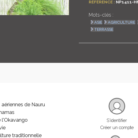
RÉFÉRENCE :
NP1411-H
Mots-clés :
ASIE
AGRICULTURE
TERRASSE
 aériennes de Nauru
ahamas
e l'Okavango
S'identifier
vie
Créer un compte
lture traditionnelle