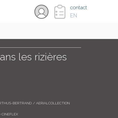
×
contact
EN
VIDÉOS
PAYS
s les rizières
CARTE
COLLECTIONS
RTHUS-BERTRAND / AERIALCOLLECTION
 CINEFLEX