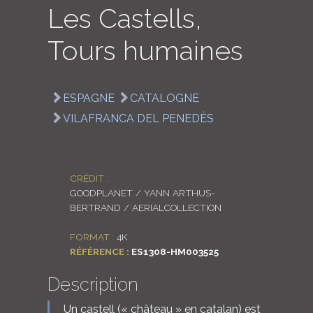
Les Castells,
LOGIN
Tours humaines
ENGLISH
ESPAGNE
CATALOGNE
VILAFRANCA DEL PENEDÈS
CRÉDIT :
GOODPLANET / YANN ARTHUS-
BERTRAND / AERIALCOLLECTION
FORMAT :
4K
RÉFÉRENCE :
ES1308-HM003525
Description
Un castell (« château » en catalan) est