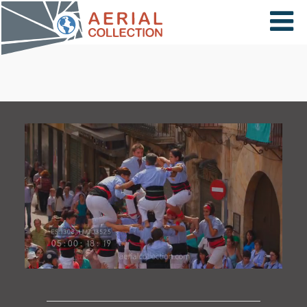
×
VIDÉOS
PAYS
CARTE
COLLECTIONS