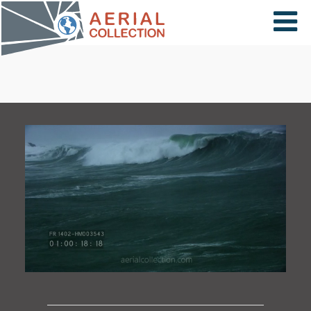
×
VIDÉOS
PAYS
CARTE
COLLECTIONS