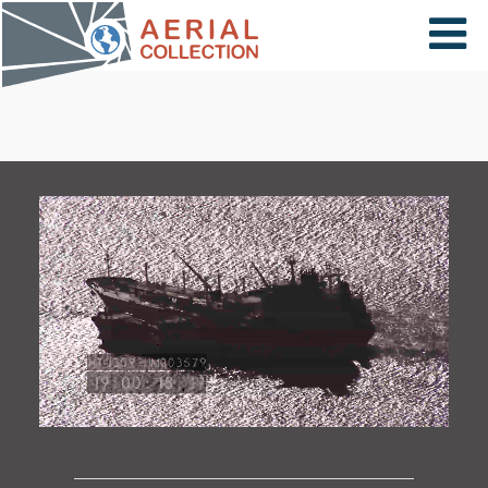
×
VIDÉOS
PAYS
CARTE
COLLECTIONS