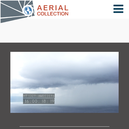
×
VIDÉOS
PAYS
CARTE
COLLECTIONS