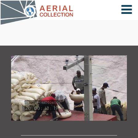
×
VIDÉOS
PAYS
CARTE
COLLECTIONS