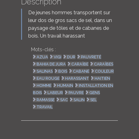
Description
De jeunes hommes transportent sur
leur dos de gros sacs de sel, dans un
paysage de tôles et de cabanes de
bois. Un travail harassant
Mots-clés :
AZUA
VIGI
DUR
PAUVRETÉ
BAHIA DE JURA
CARAÏBE
CARAÏBES
SALINAS
BOIS
CABANE
COULEUR
EAU ROUGE
HARASSANT
HAITIEN
HOMME
HUMAIN
INSTALLATION EN
BOIS
LABEUR
PAUVRE
GENS
RAMASSE
SAC
SALIN
SEL
TRAVAIL