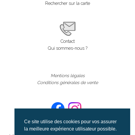
Rechercher sur la carte
Contact
Qui sommes-nous ?
Mentions légales
Conditions générales de vente
Ce site utilise des cookies pour vos assurer
la meilleure expérience utilisateur possible.
©aerialcollection marque déposée 2024