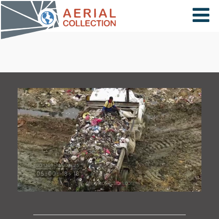
×
VIDÉOS
PAYS
CARTE
COLLECTIONS