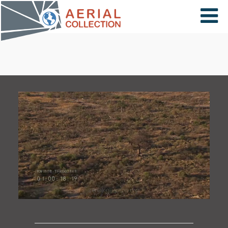
×
VIDÉOS
PAYS
CARTE
COLLECTIONS