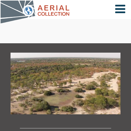
×
VIDÉOS
PAYS
CARTE
COLLECTIONS