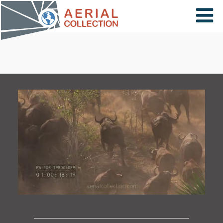
×
VIDÉOS
PAYS
CARTE
COLLECTIONS