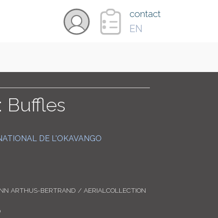
×
contact
EN
VIDÉOS
PAYS
 Buffles
CARTE
NATIONAL DE L'OKAVANGO
COLLECTIONS
ANN ARTHUS-BERTRAND / AERIALCOLLECTION
0