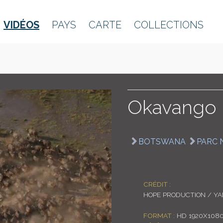
VIDÉOS
PAYS
CARTE
COLLECTIONS
Okavango :
BOTSWANA
PARC 
CRÉDIT :
HOPE PRODUCTION / Y
FORMAT :
HD 1920X108