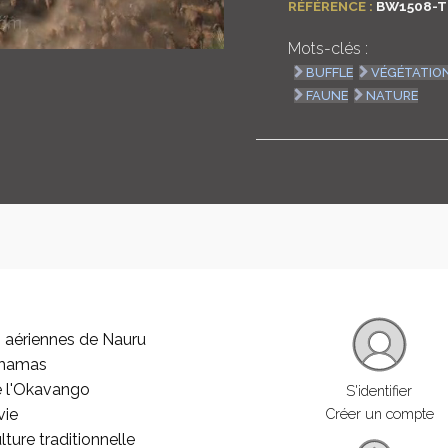
RÉFÉRENCE :
BW1508-T
Mots-clés :
BUFFLE
VÉGÉTATIO
FAUNE
NATURE
 aériennes de Nauru
ahamas
e l'Okavango
S'identifier
vie
Créer un compte
lture traditionnelle