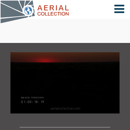
×
VIDÉOS
PAYS
CARTE
COLLECTIONS