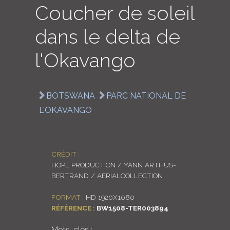
Coucher de soleil
LOGIN
dans le delta de
ENGLISH
l'Okavango
BOTSWANA
PARC NATIONAL DE
L'OKAVANGO
CRÉDIT :
HOPE PRODUCTION / YANN ARTHUS-
BERTRAND / AERIALCOLLECTION
FORMAT :
HD 1920X1080
RÉFÉRENCE :
BW1508-TER003894
Mots-clés :