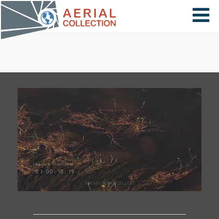
×
VIDÉOS
PAYS
CARTE
COLLECTIONS