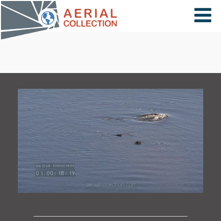
×
VIDÉOS
PAYS
CARTE
COLLECTIONS