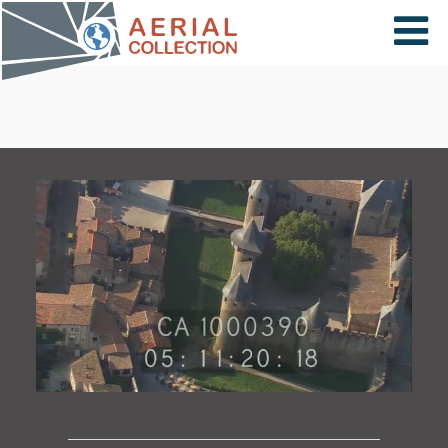
×
VIDÉOS
PAYS
CARTE
COLLECTIONS