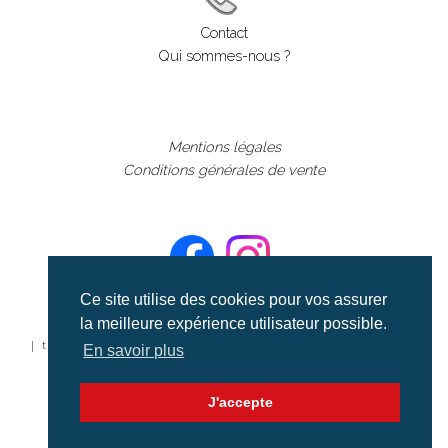
Contact
Qui sommes-nous ?
Mentions légales
Conditions générales de vente
Ce site utilise des cookies pour vos assurer
la meilleure expérience utilisateur possible.
©aerialcollection marque déposée 2024
| tous droits réservés | aerialcollection.fr banque d'images
En savoir plus
aériennes et documentaires video et cinéma |
J'accepte