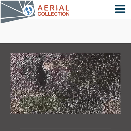
×
VIDÉOS
PAYS
CARTE
COLLECTIONS