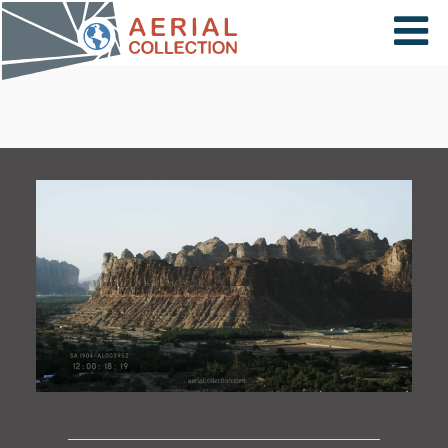
×
VIDÉOS
PAYS
CARTE
COLLECTIONS