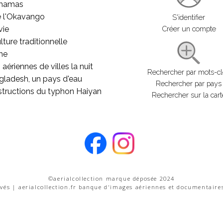
ahamas
e l'Okavango
S'identifier
vie
Créer un compte
lture traditionnelle
he
aériennes de villes la nuit
Rechercher par mots-c
gladesh, un pays d'eau
Rechercher par pays
structions du typhon Haiyan
Rechercher sur la cart
©aerialcollection marque déposée 2024
rvés | aerialcollection.fr banque d'images aériennes et documentaire