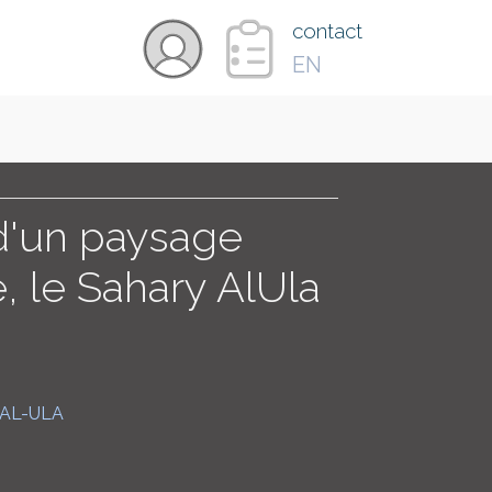
×
contact
EN
VIDÉOS
PAYS
d'un paysage
, le Sahary AlUla
CARTE
COLLECTIONS
AL-ULA