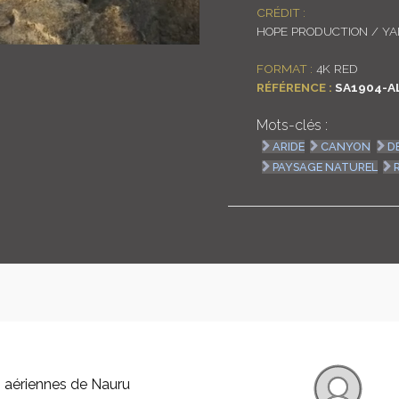
CRÉDIT :
HOPE PRODUCTION / Y
FORMAT :
4K RED
RÉFÉRENCE :
SA1904-A
Mots-clés :
ARIDE
CANYON
D
PAYSAGE NATUREL
 aériennes de Nauru