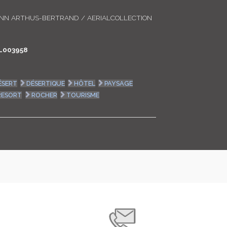
LOGIN
ANN ARTHUS-BERTRAND / AERIALCOLLECTION
ENGLISH
L003958
ÉSERT
DÉSERTIQUE
HÔTEL
PAYSAGE
RESORT
ROCHER
TOURISME