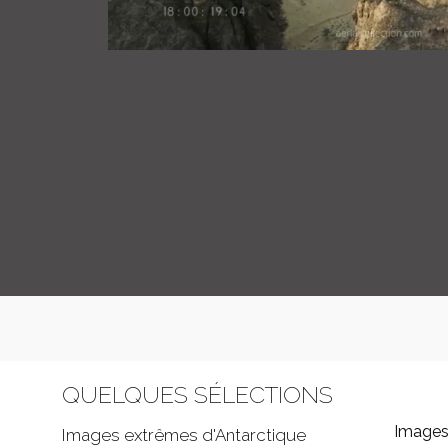
QUELQUES SÉLECTIONS
Images
Images extrêmes d'
Antarctique