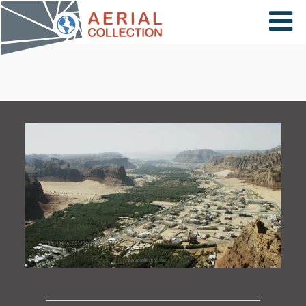
×
VIDÉOS
PAYS
CARTE
COLLECTIONS