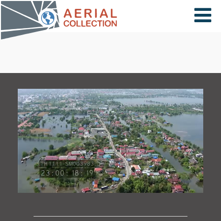
×
VIDÉOS
PAYS
CARTE
COLLECTIONS