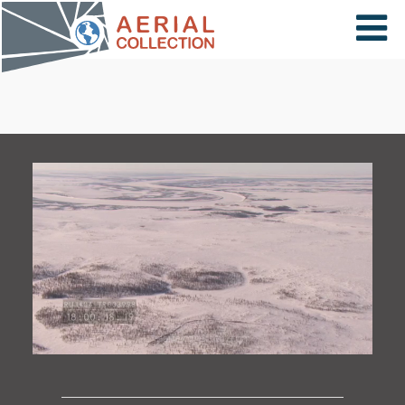
×
VIDÉOS
PAYS
CARTE
COLLECTIONS