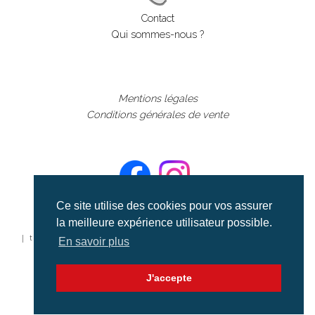
Contact
Qui sommes-nous ?
Mentions légales
Conditions générales de vente
Ce site utilise des cookies pour vos assurer
la meilleure expérience utilisateur possible.
©aerialcollection marque déposée 2024
| tous droits réservés | aerialcollection.fr banque d'images
En savoir plus
aériennes et documentaires video et cinéma |
J'accepte