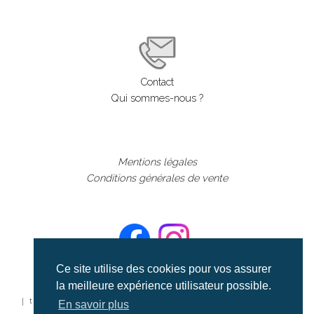
Contact
Qui sommes-nous ?
Mentions légales
Conditions générales de vente
Ce site utilise des cookies pour vos assurer
la meilleure expérience utilisateur possible.
©aerialcollection marque déposée 2024
| tous droits réservés | aerialcollection.fr banque d'images
En savoir plus
aériennes et documentaires video et cinéma |