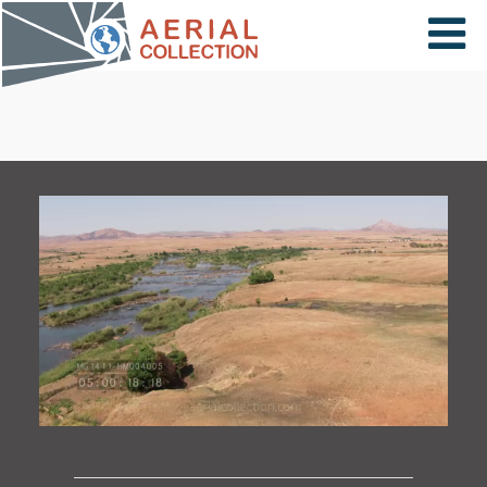
×
VIDÉOS
PAYS
CARTE
COLLECTIONS