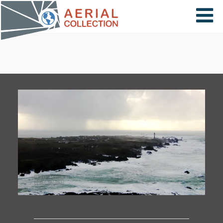
×
VIDÉOS
PAYS
CARTE
COLLECTIONS