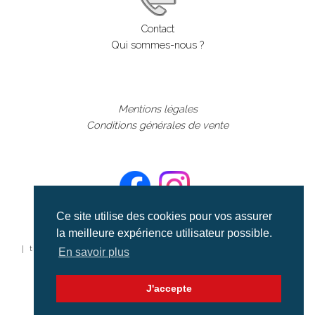
Contact
Qui sommes-nous ?
Mentions légales
Conditions générales de vente
Ce site utilise des cookies pour vos assurer
la meilleure expérience utilisateur possible.
©aerialcollection marque déposée 2024
| tous droits réservés | aerialcollection.fr banque d'images
En savoir plus
aériennes et documentaires video et cinéma |
J'accepte