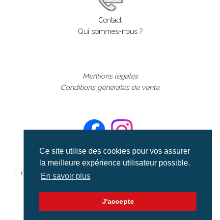
Contact
Qui sommes-nous ?
Mentions légales
Conditions générales de vente
Ce site utilise des cookies pour vos assurer
la meilleure expérience utilisateur possible.
©aerialcollection marque déposée 2024
| tous droits réservés | aerialcollection.fr banque d'images
En savoir plus
aériennes et documentaires video et cinéma |
J'accepte