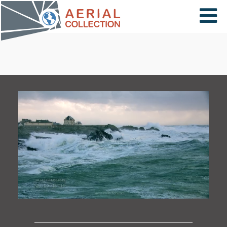
×
VIDÉOS
PAYS
CARTE
COLLECTIONS