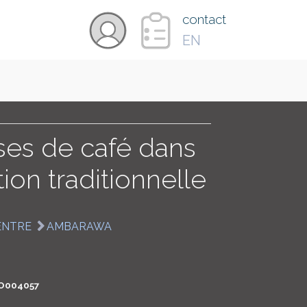
×
contact
EN
VIDÉOS
PAYS
es de café dans
ion traditionnelle
CARTE
ENTRE
AMBARAWA
COLLECTIONS
O004057