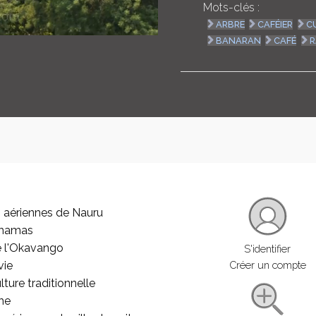
Mots-clés :
ARBRE
CAFÉIER
C
BANARAN
CAFÉ
R
 aériennes de Nauru
ahamas
e l'Okavango
S'identifier
vie
Créer un compte
lture traditionnelle
he