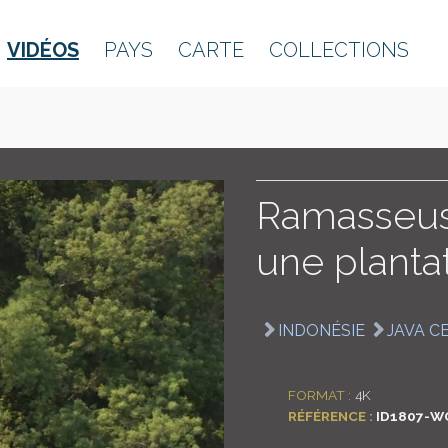
VIDÉOS
PAYS
CARTE
COLLECTIONS
Ramasseus
une plantat
INDONÉSIE
JAVA C
FORMAT :
4K
RÉFÉRENCE :
ID1807-W