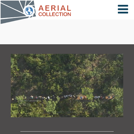
×
VIDÉOS
PAYS
CARTE
COLLECTIONS