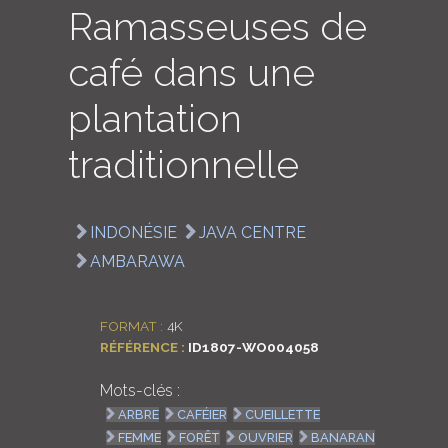
Ramasseuses de
LOGIN
café dans une
ENGLISH
plantation
traditionnelle
INDONÉSIE
JAVA CENTRE
AMBARAWA
FORMAT :
4K
RÉFÉRENCE :
ID1807-WO004058
Mots-clés :
ARBRE
CAFÉIER
CUEILLETTE
FEMME
FORÊT
OUVRIER
BANARAN