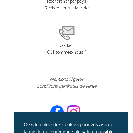
Rechercher par pays
Rechercher sur la carte
Contact
Qui sommes-nous ?
Mentions légales
Conditions générales de vente
Ce site utilise des cookies pour vos assurer
la meilleure expérience utilisateur possible.
©aerialcollection marque déposée 2024