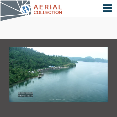
×
VIDÉOS
PAYS
CARTE
COLLECTIONS