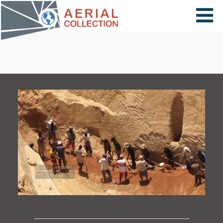
×
VIDÉOS
PAYS
CARTE
COLLECTIONS