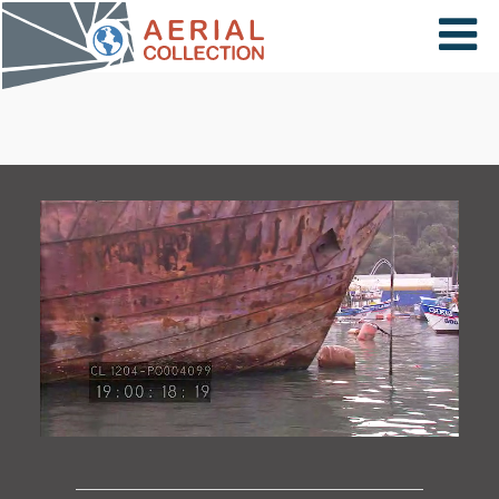
×
VIDÉOS
PAYS
CARTE
COLLECTIONS