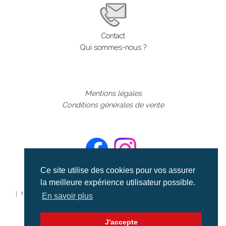
Contact
Qui sommes-nous ?
Mentions légales
Conditions générales de vente
Ce site utilise des cookies pour vos assurer
la meilleure expérience utilisateur possible.
©aerialcollection marque déposée 2024
| tous droits réservés | aerialcollection.fr banque d'images
En savoir plus
aériennes et documentaires video et cinéma |
J'accepte