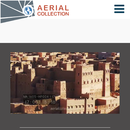
×
VIDÉOS
PAYS
CARTE
COLLECTIONS