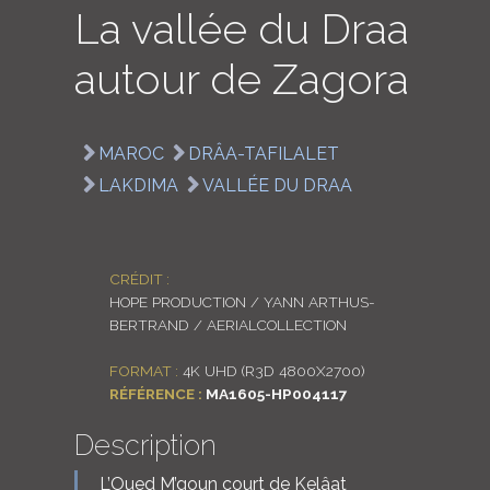
La vallée du Draa
LOGIN
autour de Zagora
ENGLISH
MAROC
DRÂA-TAFILALET
LAKDIMA
VALLÉE DU DRAA
CRÉDIT :
HOPE PRODUCTION / YANN ARTHUS-
BERTRAND / AERIALCOLLECTION
FORMAT :
4K UHD (R3D 4800X2700)
RÉFÉRENCE :
MA1605-HP004117
Description
L’Oued M’goun court de Kelâat