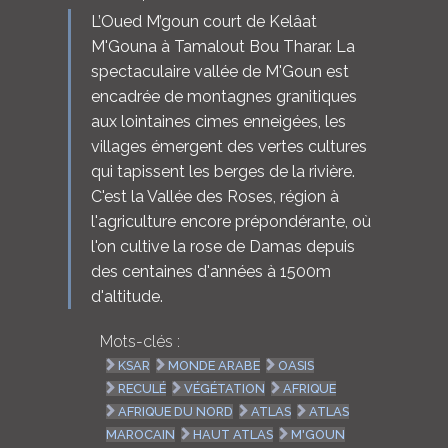
L’Oued M’goun court de Kelâat
M'Gouna à Tamalout Bou Tharar. La
spectaculaire vallée de M'Goun est
encadrée de montagnes granitiques
aux lointaines cimes enneigées, les
villages émergent des vertes cultures
qui tapissent les berges de la rivière.
C'est la Vallée des Roses, région à
l'agriculture encore prépondérante, où
l'on cultive la rose de Damas depuis
des centaines d'années à 1500m
d'altitude.
Mots-clés :
KSAR
MONDE ARABE
OASIS
RECULÉ
VÉGÉTATION
AFRIQUE
AFRIQUE DU NORD
ATLAS
ATLAS
MAROCAIN
HAUT ATLAS
M'GOUN