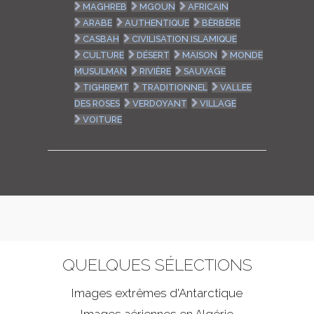
MAGHREB
MGOUN
AFRICAIN
ARABE
AUTHENTIQUE
BÈRBÈRE
CASBAH
CIVILISATION ISLAMIQUE
CULTURE
DÉSERT
MAISON
MONDE
MUSULMAN
RIVIÈRE
SAUVAGE
TIGHREMT
TRADITIONNEL
VALLEE
DES ROSES
VERDOYANT
VILLAGE
VOITURE
QUELQUES SÉLECTIONS
Images extrêmes d'
Antarctique
Images aériennes en Algérie