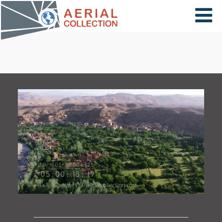
×
VIDÉOS
PAYS
CARTE
COLLECTIONS