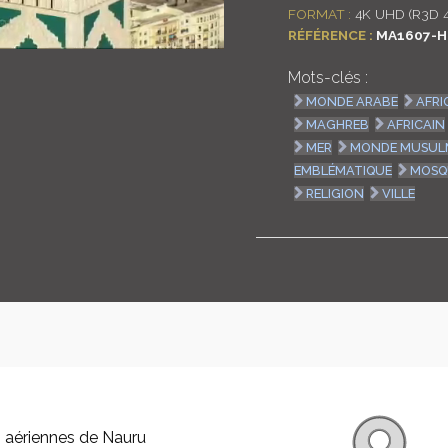
FORMAT :
4K UHD (R3D 
RÉFÉRENCE :
MA1607-H
Mots-clés :
MONDE ARABE
AFRI
MAGHREB
AFRICAIN
MER
MONDE MUSU
EMBLÉMATIQUE
MOSQ
RELIGION
VILLE
 aériennes de Nauru