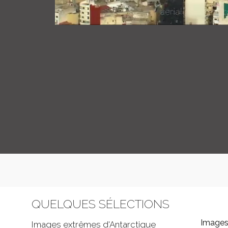
QUELQUES SÉLECTIONS
Images
Images extrêmes d'
Antarctique