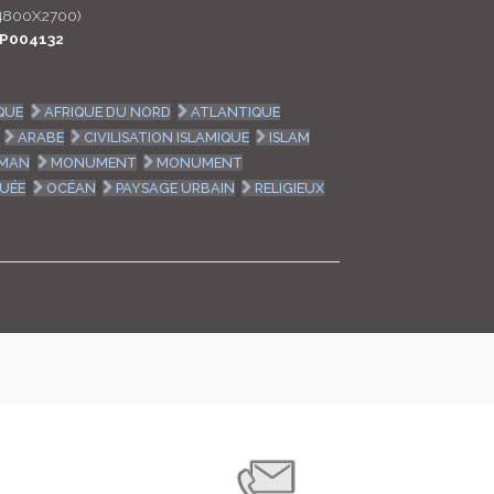
4800X2700)
LOGIN
P004132
ENGLISH
QUE
AFRIQUE DU NORD
ATLANTIQUE
ARABE
CIVILISATION ISLAMIQUE
ISLAM
LMAN
MONUMENT
MONUMENT
UÉE
OCÉAN
PAYSAGE URBAIN
RELIGIEUX