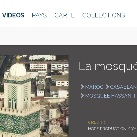
VIDÉOS
PAYS
CARTE
COLLECTIONS
La mosqué
MAROC
CASABLAN
MOSQUÉE HASSAN II
CRÉDIT :
HOPE PRODUCTION / Y