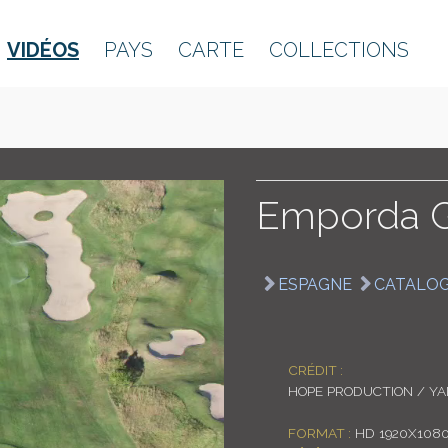
VIDÉOS
PAYS
CARTE
COLLECTIONS
Emporda G
ESPAGNE
CATALO
CRÉDIT :
HOPE PRODUCTION / Y
FORMAT :
HD 1920X108