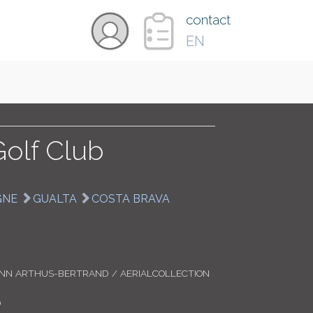
×
contact
EN
VIDÉOS
PAYS
olf Club
CARTE
GNE
GUALTA
COSTA BRAVA
COLLECTIONS
ANN ARTHUS-BERTRAND / AERIALCOLLECTION
0