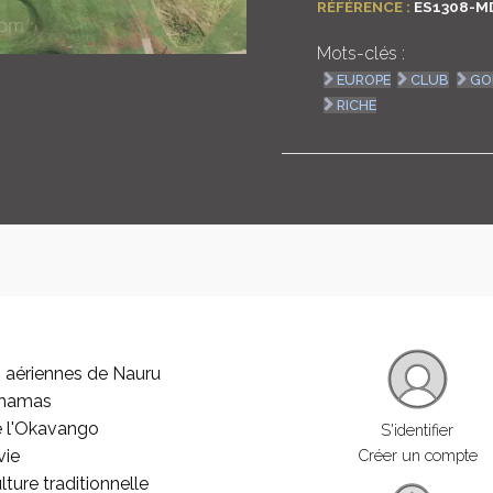
RÉFÉRENCE :
ES1308-M
Mots-clés :
EUROPE
CLUB
GO
RICHE
 aériennes de Nauru
ahamas
e l'Okavango
S'identifier
vie
Créer un compte
lture traditionnelle